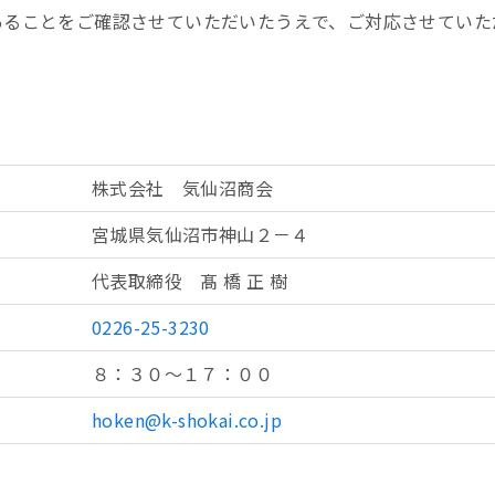
あることをご確認させていただいたうえで、ご対応させていた
株式会社 気仙沼商会
宮城県気仙沼市神山２－４
代表取締役 髙 橋 正 樹
0226-25-3230
８：３０～１７：００
hoken@k-shokai.co.jp