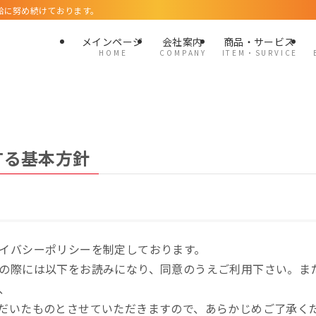
給に努め続けております。
メインページ
会社案内
商品・サービス
H O M E
C O M P A N Y
I T E M ・ S U R V I C E
する基本方針
イバシーポリシーを制定しております。
の際には以下をお読みになり、同意のうえご利用下さい。ま
、
だいたものとさせていただきますので、あらかじめご了承く