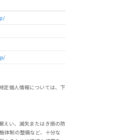
p/
jp/
特定個人情報については、下
漏えい、滅失またはき損の防
施体制の整備など、十分な