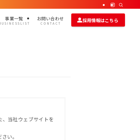
事業一覧
お問い合わせ
採用情報はこちら
B U S I N E S S L I S T
C O N T A C T
た、当社ウェブサイトを
ださい。