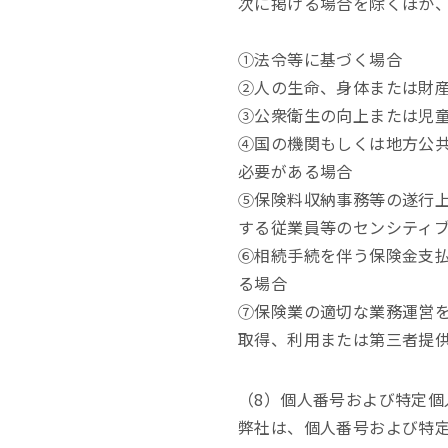
次に掲げる場合を除くほか
①法令等に基づく場合
②人の生命、身体または財
③公衆衛生の向上または児
④国の機関もしくは地方公
必要がある場合
⑤保険料収納事務等の遂行
する従業員等のセンシティ
⑥相続手続を伴う保険金支
る場合
⑦保険業の適切な業務運営
取得、利用または第三者提
（8）個人番号および特定個
弊社は、個人番号および特