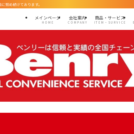
給に努め続けております。
メインページ
会社案内
商品・サービス
H O M E
C O M P A N Y
I T E M ・ S U R V I C E