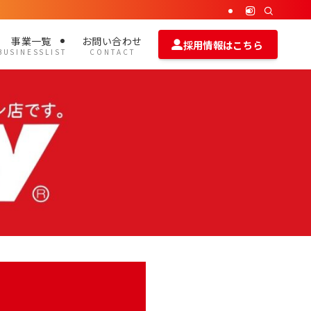
事業一覧
お問い合わせ
採用情報はこちら
B U S I N E S S L I S T
C O N T A C T