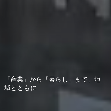
では、はじめましょうか
いつの時代も港とまちに寄り添い
「産業」から「暮らし」まで、地
世代を超えて、新たな100年を
ながら。
域とともに
創業者髙橋幸市の一言から始まった100余年にわたる信頼の歴
史